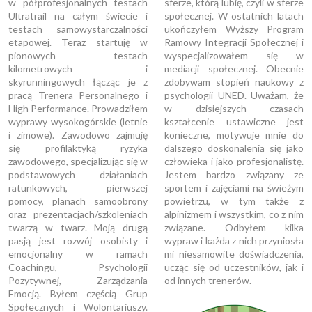
w półprofesjonalnych testach
sferze, którą lubię, czyli w sferze
Ultratrail na całym świecie i
społecznej. W ostatnich latach
testach samowystarczalności
ukończyłem Wyższy Program
etapowej. Teraz startuję w
Ramowy Integracji Społecznej i
pionowych testach
wyspecjalizowałem się w
kilometrowych i
mediacji społecznej. Obecnie
skyrunningowych łącząc je z
zdobywam stopień naukowy z
pracą Trenera Personalnego i
psychologii UNED. Uważam, że
High Performance. Prowadziłem
w dzisiejszych czasach
wyprawy wysokogórskie (letnie
kształcenie ustawiczne jest
i zimowe). Zawodowo zajmuję
konieczne, motywuje mnie do
się profilaktyką ryzyka
dalszego doskonalenia się jako
zawodowego, specjalizując się w
człowieka i jako profesjonalistę.
podstawowych działaniach
Jestem bardzo związany ze
ratunkowych, pierwszej
sportem i zajęciami na świeżym
pomocy, planach samoobrony
powietrzu, w tym także z
oraz prezentacjach/szkoleniach
alpinizmem i wszystkim, co z nim
twarzą w twarz. Moją drugą
związane. Odbyłem kilka
pasją jest rozwój osobisty i
wypraw i każda z nich przyniosła
emocjonalny w ramach
mi niesamowite doświadczenia,
Coachingu, Psychologii
ucząc się od uczestników, jak i
Pozytywnej, Zarządzania
od innych trenerów.
Emocją. Byłem częścią Grup
Społecznych i Wolontariuszy.