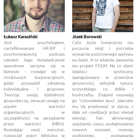
Łukasz Karasiński
Józek Borowski
Jest psychologiem,
Całe życie towarzyszy mu
certyfikowanym HR-BP i
poczucie misji i potrzeba
psychoterapeutą podczas
wywarcia pozytywnego wpływu
szkoleń. Jego doświadczenie
na świat. A to właśnie zapewnia
zawodowe zaczyna się w
mu projekt FOLM. Na co dzień
biznesie - rozwijał się w
działacz społeczny,
strukturach korporacyjnych,
zaangażowany w przeróżne
gdzie prowadził szkolenia
aktywności, miłośnik natury,
indywidualne i grupowe.
wszystkiego co dzikie i
Tworząc swoją działalność
bushcraftu. Znajomi nazywają
gospodarczą, zwracał uwagę na
go "człowiekiem lasu”, zdarzało
aspekt wartości
mu się przebywać w dziczy, z
organizacyjnych, w
dala od cywilizacji przez niemal
szczególności na zarządzanie
miesiąc. Fan aktywnego
przez wartości (MBV).
spędzania czasu, podejmowania
Rozwijając swój warsztat,
nowych wyzwań, rozwoju
rozpoczął pracę kliniczną w
osobistego, poznawania