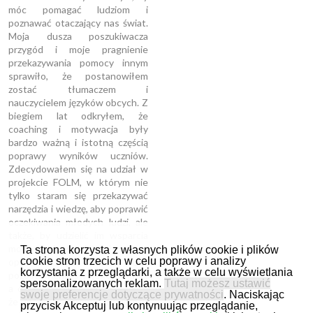
móc pomagać ludziom i
poznawać otaczający nas świat.
Moja dusza poszukiwacza
przygód i moje pragnienie
przekazywania pomocy innym
sprawiło, że postanowiłem
zostać tłumaczem i
nauczycielem języków obcych. Z
biegiem lat odkryłem, że
coaching i motywacja były
bardzo ważną i istotną częścią
poprawy wyników uczniów.
Zdecydowałem się na udział w
projekcie FOLM, w którym nie
tylko staram się przekazywać
narzędzia i wiedzę, aby poprawić
oczekiwania młodych ludzi, ale
także, by udzielić im wsparcia
motywacyjnego. Nie chciałbym
Ta strona korzysta z własnych plików cookie i plików
cookie stron trzecich w celu poprawy i analizy
opuścić tego świata bez
korzystania z przeglądarki, a także w celu wyświetlania
pozostawienia swojego wkładu,
spersonalizowanych reklam.
Tutaj możesz ustawić
a dzięki temu projektowi czuję,
swoje preferencje dotyczące prywatności
. Naciskając
że mogę to zrobić. W końcu
przycisk Akceptuj lub kontynuując przeglądanie,