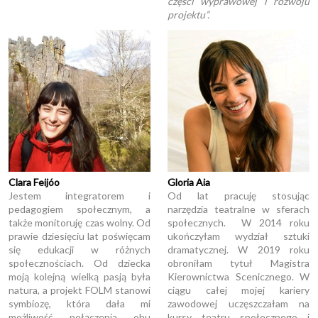
części wyprawowej i rozwoju
projektu”.
Clara Feijóo
Gloria Aia
Jestem integratorem i
Od lat pracuję stosując
pedagogiem społecznym, a
narzędzia teatralne w sferach
także monitoruję czas wolny. Od
społecznych. W 2014 roku
prawie dziesięciu lat poświęcam
ukończyłam wydział sztuki
się edukacji w różnych
dramatycznej. W 2019 roku
społecznościach. Od dziecka
obroniłam tytuł Magistra
moją kolejną wielką pasją była
Kierownictwa Scenicznego. W
natura, a projekt FOLM stanowi
ciągu całej mojej kariery
symbiozę, która dała mi
zawodowej uczęszczałam na
możliwość połączenia obu
kursy teatru społecznego i