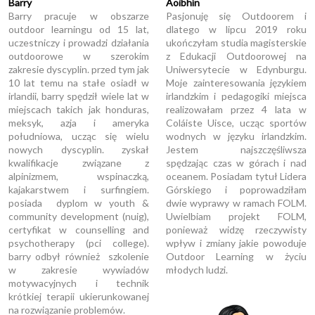
Barry
Aoibhín
Barry pracuje w obszarze
Pasjonuję się Outdoorem i
outdoor learningu od 15 lat,
dlatego w lipcu 2019 roku
uczestniczy i prowadzi działania
ukończyłam studia magisterskie
outdoorowe w szerokim
z Edukacji Outdoorowej na
zakresie dyscyplin. przed tym jak
Uniwersytecie w Edynburgu.
10 lat temu na stałe osiadł w
Moje zainteresowania językiem
irlandii, barry spędził wiele lat w
irlandzkim i pedagogiki miejsca
miejscach takich jak honduras,
realizowałam przez 4 lata w
meksyk, azja i ameryka
Coláiste Uisce, ucząc sportów
południowa, ucząc się wielu
wodnych w języku irlandzkim.
nowych dyscyplin. zyskał
Jestem najszczęśliwsza
kwalifikacje związane z
spędzając czas w górach i nad
alpinizmem, wspinaczką,
oceanem. Posiadam tytuł Lidera
kajakarstwem i surfingiem.
Górskiego i poprowadziłam
posiada dyplom w youth &
dwie wyprawy w ramach FOLM.
community development (nuig),
Uwielbiam projekt FOLM,
certyfikat w counselling and
ponieważ widzę rzeczywisty
psychotherapy (pci college).
wpływ i zmiany jakie powoduje
barry odbył również szkolenie
Outdoor Learning w życiu
w zakresie wywiadów
młodych ludzi.
motywacyjnych i technik
krótkiej terapii ukierunkowanej
na rozwiązanie problemów.