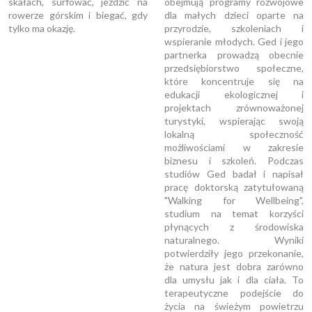
skałach, surfować, jeździć na
obejmują programy rozwojowe
rowerze górskim i biegać, gdy
dla małych dzieci oparte na
tylko ma okazję.
przyrodzie, szkoleniach i
wspieranie młodych. Ged i jego
partnerka prowadzą obecnie
przedsiębiorstwo społeczne,
które koncentruje się na
edukacji ekologicznej i
projektach zrównoważonej
turystyki, wspierając swoją
lokalną społeczność
możliwościami w zakresie
biznesu i szkoleń. Podczas
studiów Ged badał i napisał
pracę doktorską zatytułowaną
"Walking for Wellbeing",
studium na temat korzyści
płynących z środowiska
naturalnego. Wyniki
potwierdziły jego przekonanie,
że natura jest dobra zarówno
dla umysłu jak i dla ciała. To
terapeutyczne podejście do
życia na świeżym powietrzu