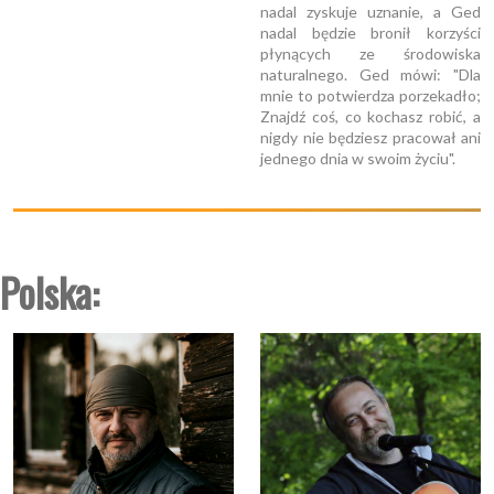
nadal zyskuje uznanie, a Ged
nadal będzie bronił korzyści
płynących ze środowiska
naturalnego. Ged mówi: "Dla
mnie to potwierdza porzekadło;
Znajdź coś, co kochasz robić, a
nigdy nie będziesz pracował ani
jednego dnia w swoim życiu".
Polska: