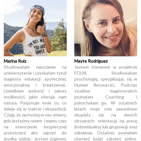
Marina Ruiz
Mayte Rodríguez
Studiowałam nauczanie na
Jestem trenerem w projekcie
uniwersytecie i uzyskałam tytuł
FOLM. Studiowałam
magistra edukacji społecznej,
psychologię, specjalizując się w
emocjonalnej i kreatywnej.
Human Resources. Podczas
Uwielbiam wolność i zakres
studiów magisterskich
możliwości, jakie oferuje nam
poznałam Coaching i
natura. Pasjonuje mnie to, co
pokochałam go. W ostatnich
dzieje się w trakcie i ekspedycji.
latach moje cele zawodowe
Czuję, że zachodzą w nas zmiany,
skupiały się na dwóch
gdy jesteśmy razem i mamy czas
obszarach: orientacja na pracę
na stworzenie bezpiecznej
(indywidualną lub grupową) oraz
przestrzeni aby zajrzeć do
szkolenia. Ostatnio poznałam
środka siebie.. Jestem joginem,
również świat szkoleń online.