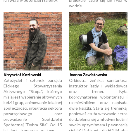
ich własny potencjał i talenty.
projekcie, czuje się jak ryba w
wodzie.
Krzysztof Kozłowski
Joanna Zawistowska
Założyciel i członek zarządu
Orkiestra żeńska: sanitariusz,
Ełckiego Stowarzyszenia
instruktor jazdy i wykładowca
Aktywnego "Stopa", którego
oraz trener. Była
misją jest wspieranie aktywnych
koordynatorem wolontariatu i
ludzi i grup, animowanie lokalnej
rzemieślnikiem oraz napisała
społeczności, integracja sektora
dwie książki. Stała się trenerką,
pozarządowego oraz
ponieważ czuła wezwanie serca
prowadzenie Spółdzielni
do dzielenia się z młodymi ludźmi
Społecznej "Dobra Siła". Od 15
swoim optymizmem i pewnością
lat jest trenerem, w tym. . .
siebie". Dołączyła do FOLM, aby