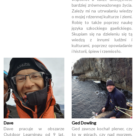
bardziej zrównoważonego życia.
Zależy mi na utrwalaniu wiedzy
o mojej rdzennej kulturze i ziemi.
Robię to także poprzez naukę
języka szkockiego gaelickiego.
Skupiam się na dzieleniu się tą
wiedzą z innymi ludźmi i
kulturami, poprzez opowiadanie
i historii, śpiew i rzemiosło.
Dave
Ged Dowling
Dave pracuje w obszarze
Ged zawsze kochał plener, czy
Outdoor Learningu od 9 lat.
to w górach, czy nad morzem,