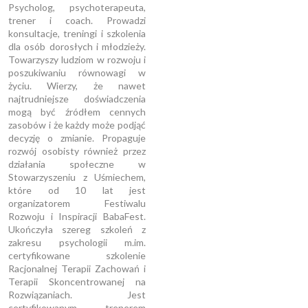
Psycholog, psychoterapeuta,
trener i coach. Prowadzi
konsultacje, treningi i szkolenia
dla osób dorosłych i młodzieży.
Towarzyszy ludziom w rozwoju i
poszukiwaniu równowagi w
życiu. Wierzy, że nawet
najtrudniejsze doświadczenia
mogą być źródłem cennych
zasobów i że każdy może podjąć
decyzję o zmianie. Propaguje
rozwój osobisty również przez
działania społeczne w
Stowarzyszeniu z Uśmiechem,
które od 10 lat jest
organizatorem Festiwalu
Rozwoju i Inspiracji BabaFest.
Ukończyła szereg szkoleń z
zakresu psychologii m.im.
certyfikowane szkolenie
Racjonalnej Terapii Zachowań i
Terapii Skoncentrowanej na
Rozwiązaniach. Jest
certyfikowanym trenerem