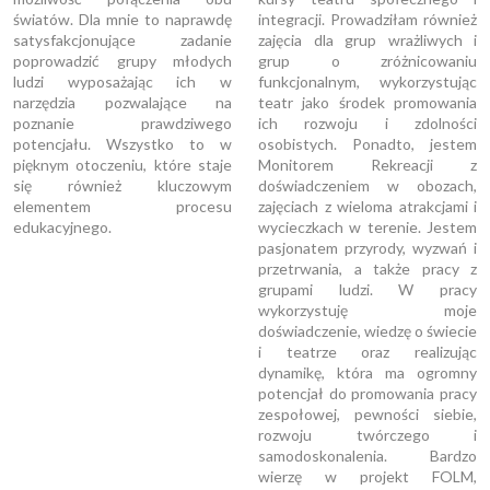
światów. Dla mnie to naprawdę
integracji. Prowadziłam również
satysfakcjonujące zadanie
zajęcia dla grup wrażliwych i
poprowadzić grupy młodych
grup o zróżnicowaniu
ludzi wyposażając ich w
funkcjonalnym, wykorzystując
narzędzia pozwalające na
teatr jako środek promowania
poznanie prawdziwego
ich rozwoju i zdolności
potencjału. Wszystko to w
osobistych. Ponadto, jestem
pięknym otoczeniu, które staje
Monitorem Rekreacji z
się również kluczowym
doświadczeniem w obozach,
elementem procesu
zajęciach z wieloma atrakcjami i
edukacyjnego.
wycieczkach w terenie. Jestem
pasjonatem przyrody, wyzwań i
przetrwania, a także pracy z
grupami ludzi. W pracy
wykorzystuję moje
doświadczenie, wiedzę o świecie
i teatrze oraz realizując
dynamikę, która ma ogromny
potencjał do promowania pracy
zespołowej, pewności siebie,
rozwoju twórczego i
samodoskonalenia. Bardzo
wierzę w projekt FOLM,