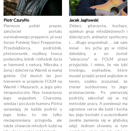
Piotr Czuryłło
Jacek Jagłowski
Pierwszy polski preper,
Zielarz, gitarzysta, kucharz,
założyciel portalu
opiekun grup młodzieżowych i
survivalowego preppersi. pl oraz
dziecięcych, animator społeczny
forum Polskiej Sieci Prepperów.
i. . . długo wspominał. . . Jak sam
Przedsiębiorca, podróżnik,
mówi - los pcha go w różne
płetwonurek, myśliwy, łowca
dziedziny, a on został
podwodny, leśnik i miłośnik życia
"wkręcony" w FOLM przez
w harmonii z naturą. Mieszka z
przyjaciela. I mimo, że nie lubi
żoną i dziećmi na Warmii w małej
treningu, wykładów, które
gminie. Od dwóch lat jest
musiał przejść przed wyjściem w
trenerem w projekcie FOLM na
teren, szybko zrozumiał, że
Warmii i Mazurach, a jego pies
trener outdoorowy to jego
terapeutyczny Nya towarzyszy
przeznaczenie. Po pierwszej
jego wyjazdom. Charyzma,
podróży, zakochał się w tej
wiedza i poczucie humoru Piotra
metodzie pracy. A ponieważ ma
sprawiają, że każda podróż u
ogromne serce dla ludzi i kocha
jego boku to nie tylko
las, jego kontakt z uczestnikami
niezapomniana przygoda, ale
zwykle zamienia się w głęboką
także otwarcie młodych ludzi na
więź. Jednym słowem, w tym