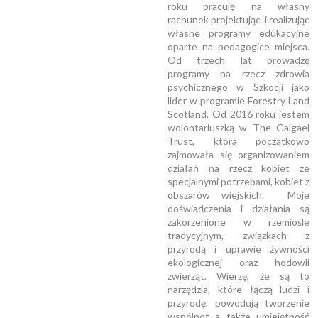
roku pracuję na własny
rachunek projektując i realizując
własne programy edukacyjne
oparte na pedagogice miejsca.
Od trzech lat prowadzę
programy na rzecz zdrowia
psychicznego w Szkocji jako
lider w programie Forestry Land
Scotland. Od 2016 roku jestem
wolontariuszką w The Galgael
Trust, która początkowo
zajmowała się organizowaniem
działań na rzecz kobiet ze
specjalnymi potrzebami, kobiet z
obszarów wiejskich. Moje
doświadczenia i działania są
zakorzenione w rzemiośle
tradycyjnym, związkach z
przyrodą i uprawie żywności
ekologicznej oraz hodowli
zwierząt. Wierzę, że są to
narzędzia, które łączą ludzi i
przyrodę, powodują tworzenie
wspólnot a także umiejętność