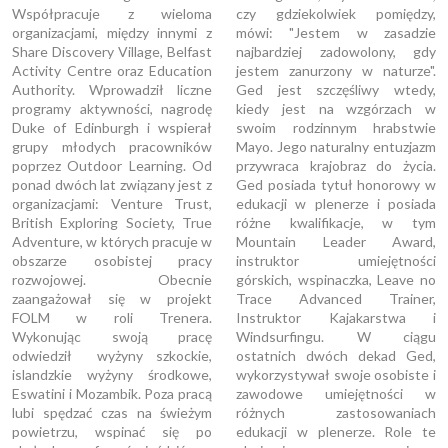
Współpracuje z wieloma
czy gdziekolwiek pomiędzy,
organizacjami, między innymi z
mówi: "Jestem w zasadzie
Share Discovery Village, Belfast
najbardziej zadowolony, gdy
Activity Centre oraz Education
jestem zanurzony w naturze".
Authority. Wprowadził liczne
Ged jest szczęśliwy wtedy,
programy aktywności, nagrodę
kiedy jest na wzgórzach w
Duke of Edinburgh i wspierał
swoim rodzinnym hrabstwie
grupy młodych pracowników
Mayo. Jego naturalny entuzjazm
poprzez Outdoor Learning. Od
przywraca krajobraz do życia.
ponad dwóch lat związany jest z
Ged posiada tytuł honorowy w
organizacjami: Venture Trust,
edukacji w plenerze i posiada
British Exploring Society, True
różne kwalifikacje, w tym
Adventure, w których pracuje w
Mountain Leader Award,
obszarze osobistej pracy
instruktor umiejętności
rozwojowej. Obecnie
górskich, wspinaczka, Leave no
zaangażował się w projekt
Trace Advanced Trainer,
FOLM w roli Trenera.
Instruktor Kajakarstwa i
Wykonując swoją pracę
Windsurfingu. W ciągu
odwiedził wyżyny szkockie,
ostatnich dwóch dekad Ged,
islandzkie wyżyny środkowe,
wykorzystywał swoje osobiste i
Eswatini i Mozambik. Poza pracą
zawodowe umiejętności w
lubi spędzać czas na świeżym
różnych zastosowaniach
powietrzu, wspinać się po
edukacji w plenerze. Role te