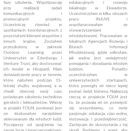
fazy szkolenia. Współpracuję
edukacyjnych i rozwoju
przy realizacji zadań
lokalnego w Ekwadorze.
komunikacyjnych i
Uczestniczyłam w kilku obozach
promocyjnych projektu.
pracy INJUVE i
Uczestniczę również w
współpracowałam ze
spotkaniach koordynacyjnych z
stowarzyszeniami
pozostałymi liderami zespołów z
młodzieżowymi. Pracowałam w
innych krajów. Zostałem
lokalnych Agencjach Rozwoju i
przeszkolony w zakresie
Biurach Informacji
Outdoor Learning przez
Młodzieżowej, gdzie odkryłam,
Uniwersytet w Edynburgu i
jak ważna jest umiejętność
Venture Trust, aby dostosować
pomagania i doradzania młodym
ich model w Hiszpanii. Mam
ludziom. Ponadto
doświadczenie pracy w terenie,
uczestniczyłam w
które nabyłem podczas 15-
uniwersyteckich startupach,
letniej służby wojskowej, a w
które pomogły mi nieco lepiej
chwili obecnej swój czas
poznać świat biznesu. Najlepszą
poświęcam szkoleniu techników
rzeczą w projekcie FOLM jest
górskich i lekkoatletów. Wierzę
to, że pozwala mi on poświęcić
w projekt FOLM, ponieważ jest
się wszystkiemu, co mnie
on doskonałym narzędziem
pasjonuje: edukacja, czas wolny,
skierowanym dla młodych ludzi.
motywacja i przedsiębiorczość.
Począwszy od spojrzenia na
Zachęcam do skorzystania z tej
swoje życie z innej perspektywy,
okazji. Będziemy z wami, aby