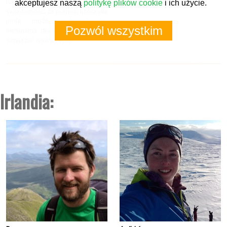
najlepszą nagrodą jest
akceptujesz naszą
politykę plików cookie
i ich użycie.
świadomość, że pomoc, która dla
mnie może wydawać się
Pozwól wszystkim
minimalna, dla innej osoby może
oznaczać nowe życie.
Irlandia: