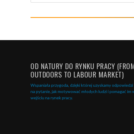
OD NATURY DO RYNKU PRACY (FRO
OUTDOORS TO LABOUR MARKET)
Wspaniała przygoda, dzięki której uzyskamy odpowiedzi
na pytanie, jak motywować młodych ludzi i pomagać im 
wejściu na rynek pracy.