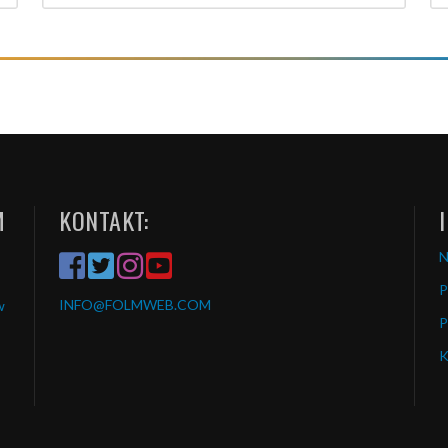
M
KONTAKT:
P
INFO
@FOLMWEB.COM
w
P