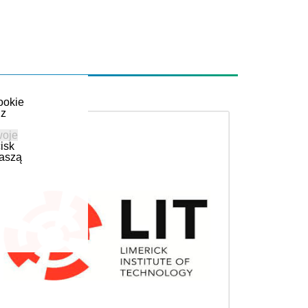
ookie
 z
woje
isk
naszą