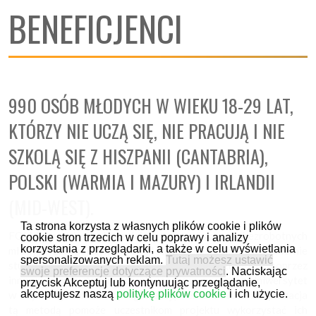
BENEFICJENCI
990 OSÓB MŁODYCH W WIEKU 18-29 LAT,
KTÓRZY NIE UCZĄ SIĘ, NIE PRACUJĄ I NIE
SZKOLĄ SIĘ Z HISZPANII (CANTABRIA),
POLSKI (WARMIA I MAZURY) I IRLANDII
(MID-WEST).
Ta strona korzysta z własnych plików cookie i plików
FOLM przyniesie korzyści prawie tysiącom bezrobotnych
cookie stron trzecich w celu poprawy i analizy
korzystania z przeglądarki, a także w celu wyświetlania
młodych Europejczyków. Ci młodzi NEETS (którzy obecnie nie
spersonalizowanych reklam.
Tutaj możesz ustawić
studiują, ani nie pracują) zostaną zintegrowani poprzez
swoje preferencje dotyczące prywatności
. Naciskając
innowacyjny system nauczania, opracowany przez Uniwersytet
przycisk Akceptuj lub kontynuując przeglądanie,
akceptujesz naszą
politykę plików cookie
i ich użycie.
w Edynburgu i irlandzką organizację Venture Trust. Aktywizacja
tą metodą pomoże uczestnikom projektu wykorzystać ich