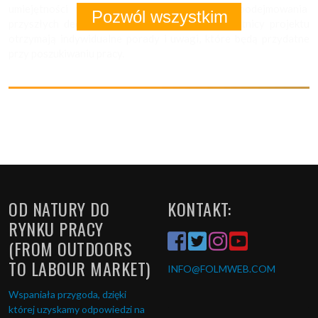
umiejętności w poszukiwaniu zatrudnienia i podejmowania
Pozwól wszystkim
przyszłych decyzji zawodowych. Ponadto uczestnicy projektu
otrzymają indywidualne porady i uwagi, które będą przydatne
przy poszukiwaniu pracy.
OD NATURY DO
KONTAKT:
RYNKU PRACY
(FROM OUTDOORS
TO LABOUR MARKET)
INFO
@FOLMWEB.COM
Wspaniała przygoda, dzięki
której uzyskamy odpowiedzi na