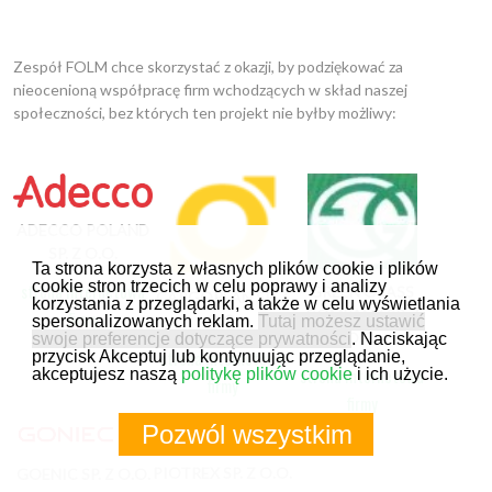
Zespół FOLM chce skorzystać z okazji, by podziękować za
nieocenioną współpracę firm wchodzących w skład naszej
społeczności, bez których ten projekt nie byłby możliwy:
ADECCO POLAND
SP. Z O.O.
Ta strona korzysta z własnych plików cookie i plików
cookie stron trzecich w celu poprawy i analizy
strona internetowa
GREEN GRASS
CARGOPLAN SP. Z
korzystania z przeglądarki, a także w celu wyświetlania
COMPANY SP. Z
firmy
O.O.
spersonalizowanych reklam.
Tutaj możesz ustawić
O.O.
swoje preferencje dotyczące prywatności
. Naciskając
strona internetowa
przycisk Akceptuj lub kontynuując przeglądanie,
strona internetowa
akceptujesz naszą
politykę plików cookie
i ich użycie.
firmy
firmy
Pozwól wszystkim
PIOTREX SP. Z O.O.
GOENIC SP. Z O.O.