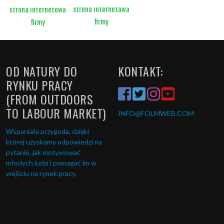
strona internetowa
strona internetowa
firmy
firmy
OD NATURY DO
KONTAKT:
RYNKU PRACY
(FROM OUTDOORS
TO LABOUR MARKET)
INFO
@FOLMWEB.COM
Wspaniała przygoda, dzięki
której uzyskamy odpowiedzi na
pytanie, jak motywować
młodych ludzi i pomagać im w
wejściu na rynek pracy.