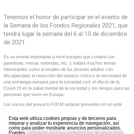
Tenemos el honor de participar en el evento de
la Semana de los Fondos Regionales 2021, que
tendrá lugar la semana del 6 al 10 de diciembre
de 2021.
Es un evento importante a nivel europeo que contará con
panelistas, mesas redondas, etc. y tratará muchos temas
interesantes como el empleo de los jóvenes adultos con
discapacidad, la reducción del espacio cívico y la necesidad de
una estrategia europea para la sociedad civil, el efecto de la
Covid-19 en la salud mental de la sociedad y los riesgos para las
personas que viven en Europa.
Los socios del proyecto FOLM estarán presentes en en este
evento como participantes, así como panelistas y anfitriones de
un stand virtual, donde podrás ver los resultados de nuestro
Esta web utiliza cookies propias y de terceros para
mejorar y analizar tu experiencia de navegación, así
proyecto. ¡Tenemos motivos de sobra para sentirnos orgullosos!
como para poder mostrarte anuncios personalizados.
Puedes
configurar aquí tus preferencias de privacidad
.
Si quieres participar puedes registrarte accediendo al siguiente