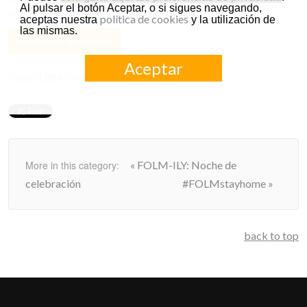
Al pulsar el botón Aceptar, o si sigues navegando,
www.eeagrants.evento-digitale.it
enlace:
política de cookies
aceptas nuestra
y la utilización de
las mismas.
Aceptar
Read
1984
times
More in this category:
« FOLM-ILY: Noche de
celebración
#FOLMstayhome »
back to top