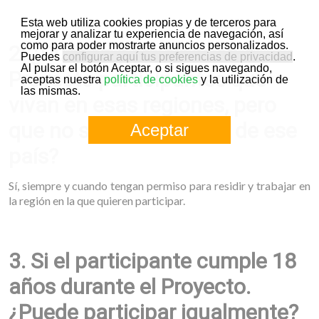
Esta web utiliza cookies propias y de terceros para
mejorar y analizar tu experiencia de navegación, así
como para poder mostrarte anuncios personalizados.
2. ¿Pueden participar en el
Puedes
configurar aquí tus preferencias de privacidad
.
Al pulsar el botón Aceptar, o si sigues navegando,
Proyecto participantes que
aceptas nuestra
política de cookies
y la utilización de
las mismas.
vivan en esas regiones, pero
que no son ciudadanos de ese
Aceptar
país?
Sí, siempre y cuando tengan permiso para residir y trabajar en
la región en la que quieren participar.
3. Si el participante cumple 18
años durante el Proyecto.
¿Puede participar igualmente?