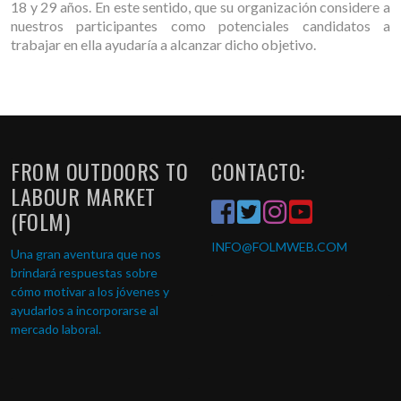
18 y 29 años. En este sentido, que su organización considere a
nuestros participantes como potenciales candidatos a
trabajar en ella ayudaría a alcanzar dicho objetivo.
FROM OUTDOORS TO
CONTACTO:
LABOUR MARKET
(FOLM)
INFO
@FOLMWEB.COM
Una gran aventura que nos
brindará respuestas sobre
cómo motivar a los jóvenes y
ayudarlos a incorporarse al
mercado laboral.