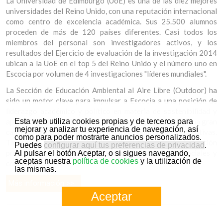
La Universidad de Edimburgo (UoE) es una de las diez mejores
universidades del Reino Unido, con una reputación internacional
como centro de excelencia académica. Sus 25.500 alumnos
proceden de más de 120 países diferentes. Casi todos los
miembros del personal son investigadores activos, y los
resultados del Ejercicio de evaluación de la investigación 2014
ubican a la UoE en el top 5 del Reino Unido y el número uno en
Escocia por volumen de 4 investigaciones "líderes mundiales".
La Sección de Educación Ambiental al Aire Libre (Outdoor) ha
sido un motor clave para impulsar a Escocia a una posición de
liderazgo académico y político en materia de sostenibilidad y
Esta web utiliza cookies propias y de terceros para
aprendizaje al aire libre en todo el mundo, produciendo una gran
mejorar y analizar tu experiencia de navegación, así
cantidad de documentos de políticas y publicaciones educativas.
como para poder mostrarte anuncios personalizados.
Tienen un impacto nacional e internacional en la formación
Puedes
configurar aquí tus preferencias de privacidad
.
práctica de educadores, formadores y trabajadores sociales y
Al pulsar el botón Aceptar, o si sigues navegando,
aceptas nuestra
política de cookies
y la utilización de
comunitarios.
las mismas.
Más información >>
Aceptar