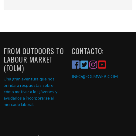
FROM OUTDOORS TO
CONTACTO:
LABOUR MARKET
(FOLM)
INFO
@FOLMWEB.COM
Una gran aventura que nos
brindará respuestas sobre
cómo motivar a los jóvenes y
ayudarlos a incorporarse al
mercado laboral.